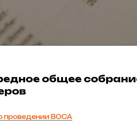
редное общее собрани
еров
о проведении ВОСА