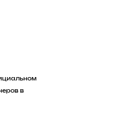
ициальном
неров в
 решение об