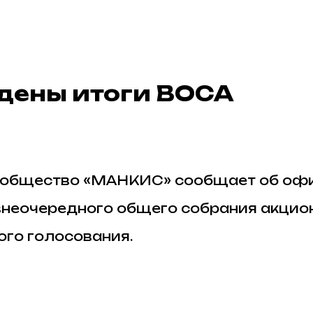
дены итоги ВОСА
 общество «МАНКИС» сообщает об оф
неочередного общего собрания акцио
го голосования.
ссмотрения повестки дня было принято